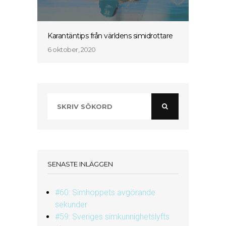
Karantäntips från världens simidrottare
6 oktober, 2020
SENASTE INLÄGGEN
#60: Simhoppets avgörande
sekunder
#59: Sveriges simkunnighetslyfts