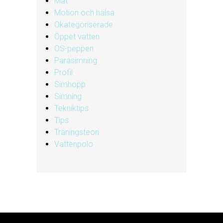
Mat
Motion och hälsa
Okategoriserade
Öppet vatten
OS-peppen
Parasimning
Profil
Simhopp
Simning
Tekniktips
Tips
Träningsteori
Vattenpolo