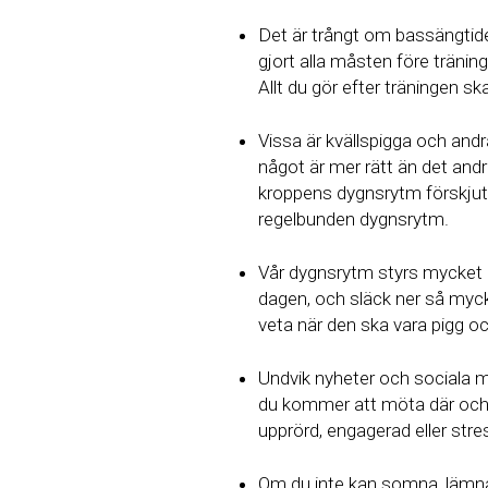
Det är trångt om bassängtider,
gjort alla måsten före träni
Allt du gör efter träningen s
Vissa är kvällspigga och andr
något är mer rätt än det and
kroppens dygnsrytm förskjuta
regelbunden dygnsrytm.
Vår dygnsrytm styrs mycket av
dagen, och släck ner så mycke
veta när den ska vara pigg oc
Undvik nyheter och sociala m
du kommer att möta där och d
upprörd, engagerad eller stre
Om du inte kan somna, lämna 