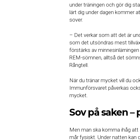
under träningen och gör dig sta
lärt dig under dagen kommer att
sover.
– Det verkar som att det är u
som det utsöndras mest tillvä
förstärks av minnesinlärninge
REM-sömnen, alltså det sömnst
Rångtell.
När du tränar mycket vill du ocks
Immunförsvaret påverkas också
mycket.
Sov på saken – p
Men man ska komma ihåg att sö
mår fysiskt. Under natten kan d