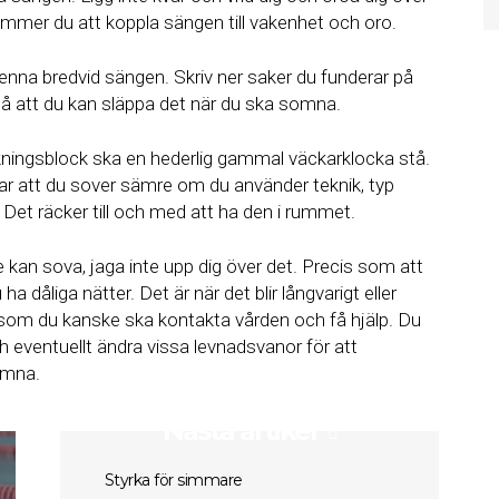
mmer du att koppla sängen till vakenhet och oro.
nna bredvid sängen. Skriv ner saker du funderar på
så att du kan släppa det när du ska somna.
ingsblock ska en hederlig gammal väckarklocka stå.
rar att du sover sämre om du använder teknik, typ
 Det räcker till och med att ha den i rummet.
 kan sova, jaga inte upp dig över det. Precis som att
a dåliga nätter. Det är när det blir långvarigt eller
 som du kanske ska kontakta vården och få hjälp. Du
h eventuellt ändra vissa levnadsvanor för att
somna.
Nästa artikel
Styrka för simmare