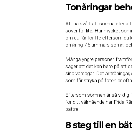
Tonåringar be
Att ha svårt att somna eller att
sover för lite. Hur mycket sömn
om du får för lite eftersom du
omkring 7,5 timmars sömn, oc
Många yngre personer, framför a
säger att det kan bero på att d
sina vardagar. Det är träningar,
som får stryka på foten är oft
Eftersom sömnen är så viktig för
för ditt välmående har Frida Rå
bättre.
8 steg till en b