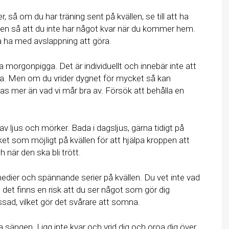
 så om du har träning sent på kvällen, se till att ha
ngen så att du inte har något kvar när du kommer hem.
ka ha med avslappning att göra.
a morgonpigga. Det är individuellt och innebär inte att
ra. Men om du vrider dygnet för mycket så kan
s mer än vad vi mår bra av. Försök att behålla en
 ljus och mörker. Bada i dagsljus, gärna tidigt på
t som möjligt på kvällen för att hjälpa kroppen att
h när den ska bli trött.
edier och spännande serier på kvällen. Du vet inte vad
et finns en risk att du ser något som gör dig
ssad, vilket gör det svårare att somna.
sängen. Ligg inte kvar och vrid dig och oroa dig över