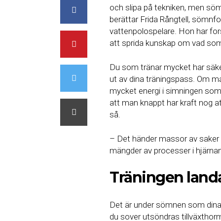
och slipa på tekniken, men sömne
berättar Frida Rångtell, sömn
vattenpolospelare. Hon har fo
att sprida kunskap om vad som
Du som tränar mycket har säke
ut av dina träningspass. Om man
mycket energi i simningen som 
att man knappt har kraft nog a
så.
– Det händer massor av saker n
mängder av processer i hjärnan
Träningen landa
Det är under sömnen som dina a
du sover utsöndras tillväxth