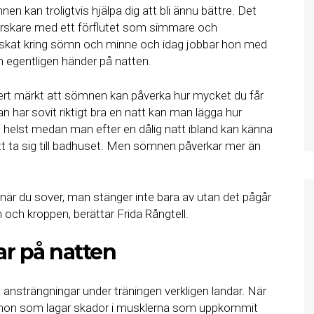
n kan troligtvis hjälpa dig att bli ännu bättre. Det
forskare med ett förflutet som simmare och
rskat kring sömn och minne och idag jobbar hon med
 egentligen händer på natten.
rt märkt att sömnen kan påverka hur mycket du får
 har sovit riktigt bra en natt kan man lägga hur
helst medan man efter en dålig natt ibland kan känna
tt ta sig till badhuset. Men sömnen påverkar mer än
är du sover, man stänger inte bara av utan det pågår
 och kroppen, berättar Frida Rångtell.
r på natten
nsträngningar under träningen verkligen landar. När
ormon som lagar skador i musklerna som uppkommit