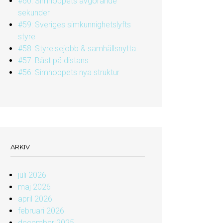
#60: Simhoppets avgörande
sekunder
#59: Sveriges simkunnighetslyfts
styre
#58: Styrelsejobb & samhällsnytta
#57: Bäst på distans
#56: Simhoppets nya struktur
ARKIV
juli 2026
maj 2026
april 2026
februari 2026
december 2025