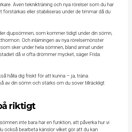
rkare. Även teknikträning och nya rörelser som du har
 förstärkas eller stabiliseras under de timmar då du
nder djupsömnen, som kommer tidigt under din sömn,
xthormon. Och inlärningen av nya rörelsemönster
n som sker under hela sömnen, bland annat under
adiet då vi ofta drömmer mycket, säger Frida
å hålla dig friskt för att kunna – ja, träna.
 av din sömn och stärks om du sover tillräckligt
å riktigt
mnen inte bara har en funktion, att påverka hur vi
u också bearbeta känslor vilket gör att du kan