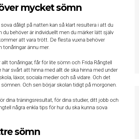
höver mycket sömn
 sova dåligt på natten kan så klart resultera i att du
 du behöver är individuellt men du märker lätt själv
 kommer att vara trött. De flesta vuxna behöver
h tonåringar ännu mer.
llt tonåringar, får för lite sömn och Frida Rångtell
e har svårt att hinna med allt de ska hinna med under
 skola, läxor, sociala medier och så vidare. Och det
a sömnen. Och sen börjar skolan tidigt på morgonen.
 dina träningsresultat, för dina studier, ditt jobb och
ngtell några enkla tips för hur du ska kunna sova
ättre sömn