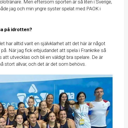
polotränare. Men eftersom sporten är så liten i Sverige,
r både jag och min yngre syster spelat med PAOK i
sa på idrotten?
 har alltid varit en självklarhet att det här är något
på. När jag fick erbjudandet att spela i Frankrike så
 att utvecklas och bli en väldigt bra spelare. De är
på stort allvar, och det är det som behövs.