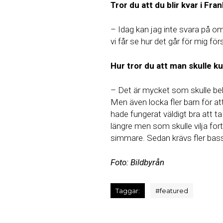
Tror du att du blir kvar i Fra
– Idag kan jag inte svara på o
vi får se hur det går för mig fö
Hur tror du att man skulle ku
– Det är mycket som skulle beh
Men även locka fler barn för a
hade fungerat väldigt bra att t
längre men som skulle vilja for
simmare. Sedan krävs fler bassä
Foto: Bildbyrån
Taggar:
#
featured