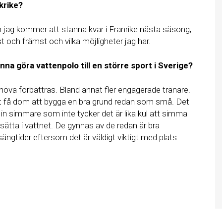
nkrike?
m jag kommer att stanna kvar i Franrike nästa säsong,
rst och främst och vilka möjligheter jag har.
nna göra vattenpolo till en större sport i Sverige?
öva förbättras. Bland annat fler engagerade tränare.
tt få dom att bygga en bra grund redan som små. Det
a in simmare som inte tycker det är lika kul att simma
tsätta i vattnet. De gynnas av de redan är bra
ngtider eftersom det är väldigt viktigt med plats.