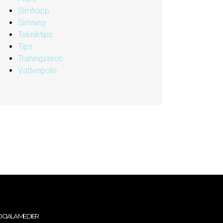
Simhopp
Simning
Tekniktips
Tips
Träningsteori
Vattenpolo
CIALA MEDIER