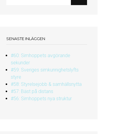
SENASTE INLÄGGEN
#60: Simhoppets avgörande
sekunder
#59: Sveriges simkunnighetslyfts
styre
#58: Styrelsejobb & samhällsnytta
#57: Bäst på distans
#56: Simhoppets nya struktur