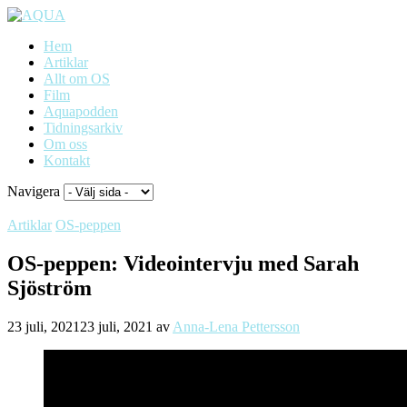
Hem
Artiklar
Allt om OS
Film
Aquapodden
Tidningsarkiv
Om oss
Kontakt
Navigera
Artiklar
OS-peppen
OS-peppen: Videointervju med Sarah
Sjöström
23 juli, 2021
23 juli, 2021
av
Anna-Lena Pettersson