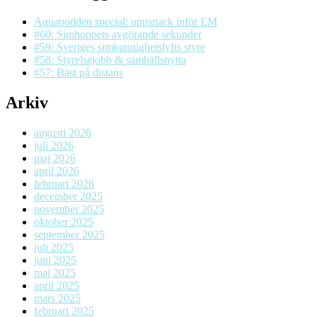
Aquapodden special: uppsnack inför EM
#60: Simhoppets avgörande sekunder
#59: Sveriges simkunnighetslyfts styre
#58: Styrelsejobb & samhällsnytta
#57: Bäst på distans
Arkiv
augusti 2026
juli 2026
maj 2026
april 2026
februari 2026
december 2025
november 2025
oktober 2025
september 2025
juli 2025
juni 2025
maj 2025
april 2025
mars 2025
februari 2025