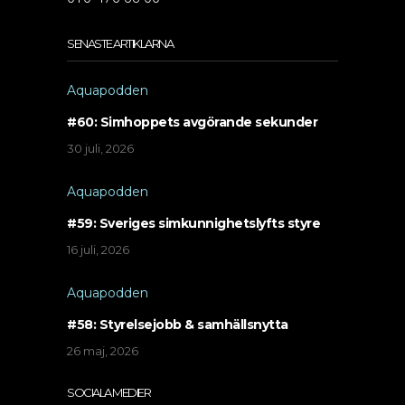
SENASTE ARTIKLARNA
Aquapodden
#60: Simhoppets avgörande sekunder
30 juli, 2026
Aquapodden
#59: Sveriges simkunnighetslyfts styre
16 juli, 2026
Aquapodden
#58: Styrelsejobb & samhällsnytta
26 maj, 2026
SOCIALA MEDIER