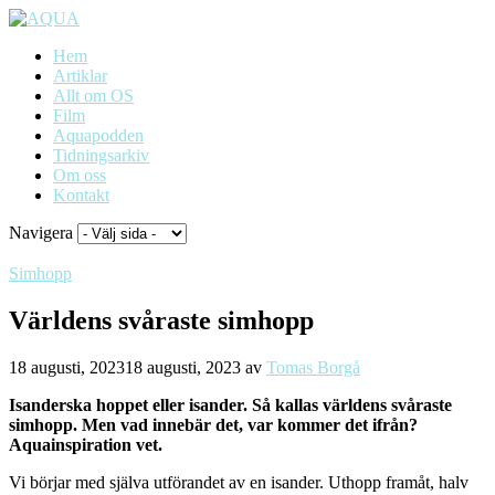
Hem
Artiklar
Allt om OS
Film
Aquapodden
Tidningsarkiv
Om oss
Kontakt
Navigera
Simhopp
Världens svåraste simhopp
18 augusti, 2023
18 augusti, 2023
av
Tomas Borgå
Isanderska hoppet eller isander. Så kallas världens svåraste
simhopp. Men vad innebär det, var kommer det ifrån?
Aquainspiration vet.
Vi börjar med själva utförandet av en isander. Uthopp framåt, halv