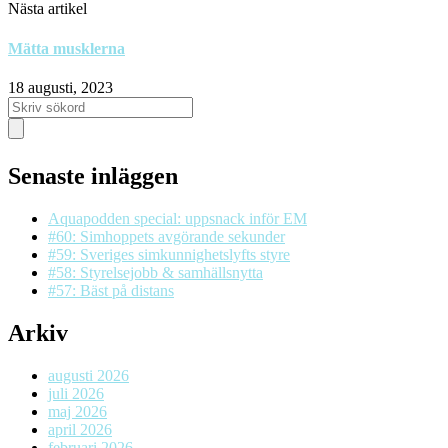
Nästa artikel
Mätta musklerna
18 augusti, 2023
Senaste inläggen
Aquapodden special: uppsnack inför EM
#60: Simhoppets avgörande sekunder
#59: Sveriges simkunnighetslyfts styre
#58: Styrelsejobb & samhällsnytta
#57: Bäst på distans
Arkiv
augusti 2026
juli 2026
maj 2026
april 2026
februari 2026