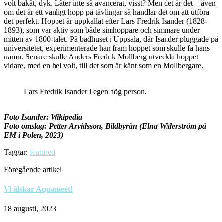
volt bakåt, dyk. Låter inte så avancerat, visst? Men det är det – även
om det är ett vanligt hopp på tävlingar så handlar det om att utföra
det perfekt. Hoppet är uppkallat efter Lars Fredrik Isander (1828-
1893), som var aktiv som både simhoppare och simmare under
mitten av 1800-talet. På badhuset i Uppsala, där Isander pluggade på
universitetet, experimenterade han fram hoppet som skulle få hans
namn. Senare skulle Anders Fredrik Mollberg utveckla hoppet
vidare, med en hel volt, till det som är känt som en Mollbergare.
Lars Fredrik Isander i egen hög person.
Foto Isander: Wikipedia
Foto omslag: Petter Arvidsson, Bildbyrån (Elna Widerström på
EM i Polen, 2023)
Taggar:
featured
Föregående artikel
Vi älskar Aquameet!
18 augusti, 2023