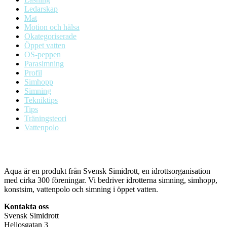
Ledarskap
Mat
Motion och hälsa
Okategoriserade
Öppet vatten
OS-peppen
Parasimning
Profil
Simhopp
Simning
Tekniktips
Tips
Träningsteori
Vattenpolo
Aqua är en produkt från Svensk Simidrott, en idrottsorganisation
med cirka 300 föreningar. Vi bedriver idrotterna simning, simhopp,
konstsim, vattenpolo och simning i öppet vatten.
Kontakta oss
Svensk Simidrott
Heliosgatan 3