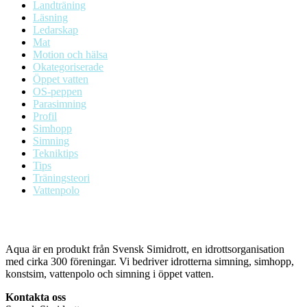
Landträning
Läsning
Ledarskap
Mat
Motion och hälsa
Okategoriserade
Öppet vatten
OS-peppen
Parasimning
Profil
Simhopp
Simning
Tekniktips
Tips
Träningsteori
Vattenpolo
Aqua är en produkt från Svensk Simidrott, en idrottsorganisation
med cirka 300 föreningar. Vi bedriver idrotterna simning, simhopp,
konstsim, vattenpolo och simning i öppet vatten.
Kontakta oss