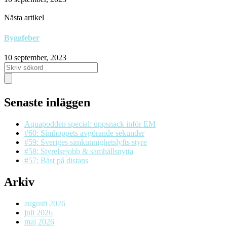
Nästa artikel
Byggfeber
10 september, 2023
Senaste inläggen
Aquapodden special: uppsnack inför EM
#60: Simhoppets avgörande sekunder
#59: Sveriges simkunnighetslyfts styre
#58: Styrelsejobb & samhällsnytta
#57: Bäst på distans
Arkiv
augusti 2026
juli 2026
maj 2026