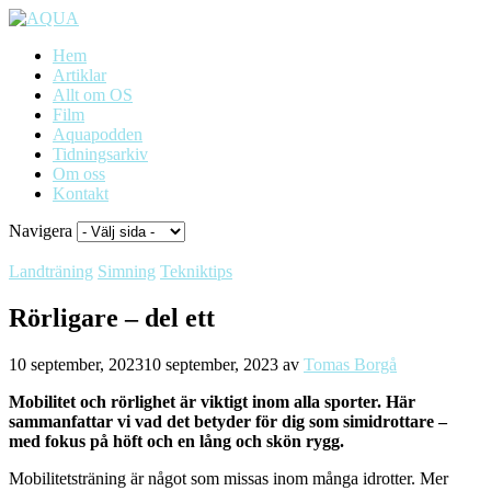
Hem
Artiklar
Allt om OS
Film
Aquapodden
Tidningsarkiv
Om oss
Kontakt
Navigera
Landträning
Simning
Tekniktips
Rörligare – del ett
10 september, 2023
10 september, 2023
av
Tomas Borgå
Mobilitet och rörlighet är viktigt inom alla sporter. Här
sammanfattar vi vad det betyder för dig som simidrottare –
med fokus på höft och en lång och skön rygg.
Mobilitetsträning är något som missas inom många idrotter. Mer