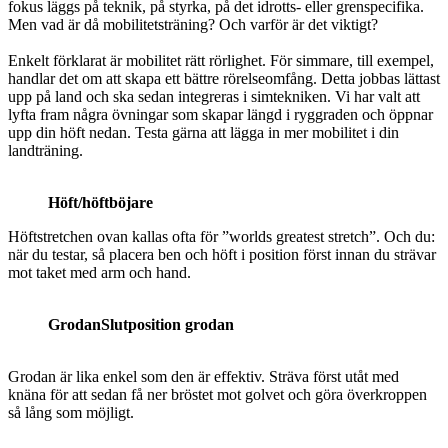
fokus läggs på teknik, på styrka, på det idrotts- eller grenspecifika.
Men vad är då mobilitetsträning? Och varför är det viktigt?
Enkelt förklarat är mobilitet rätt rörlighet. För simmare, till exempel,
handlar det om att skapa ett bättre rörelseomfång. Detta jobbas lättast
upp på land och ska sedan integreras i simtekniken. Vi har valt att
lyfta fram några övningar som skapar längd i ryggraden och öppnar
upp din höft nedan. Testa gärna att lägga in mer mobilitet i din
landträning.
Höft/höftböjare
Höftstretchen ovan kallas ofta för ”worlds greatest stretch”. Och du:
när du testar, så placera ben och höft i position först innan du strävar
mot taket med arm och hand.
Grodan
Slutposition
grodan
Grodan är lika enkel som den är effektiv. Sträva först utåt med
knäna för att sedan få ner bröstet mot golvet och göra överkroppen
så lång som möjligt.