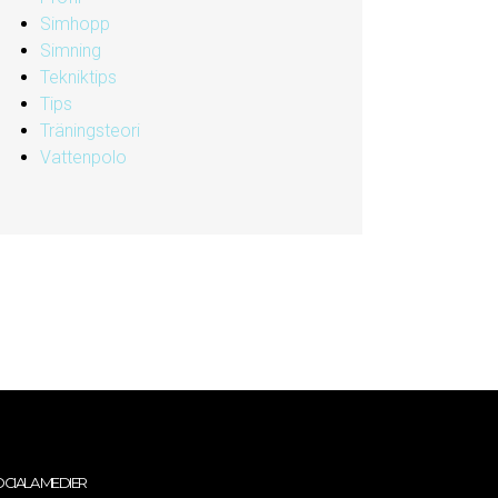
Simhopp
Simning
Tekniktips
Tips
Träningsteori
Vattenpolo
CIALA MEDIER