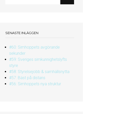
SENASTE INLÄGGEN
#60: Simhoppets avgörande
sekunder
#59: Sveriges simkunnighetslyfts
styre
#58: Styrelsejobb & samhällsnytta
#57: Bäst på distans
#56: Simhoppets nya struktur