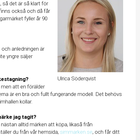
så det är så klart för
finns också och då får
armärket fyller år 90
 och anledningen är
lite yngre säljer
Ulrica Söderqvist
rkestagning?
men att en förälder
fterna är en bra och fullt fungerande modell. Det behövs
mhallen kollar.
märke jag tagit?
 nästan alltid märken att köpa, likaså från
ställer du från vår hemsida,
simmarken.se
, och får ditt