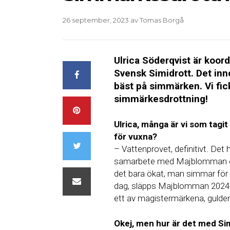
26 september, 2023
av
Tomas Borgå
Ulrica Söderqvist är koo
Svensk Simidrott. Det inn
bäst på simmärken. Vi fic
simmärkesdrottning!
Ulrica, många är vi som tag
för vuxna?
– Vattenprovet, definitivt. Det 
samarbete med Majblomman och
det bara ökat, man simmar för 
dag, släpps Majblomman 2024 
ett av magistermärkena, guldema
Okej, men hur är det med S