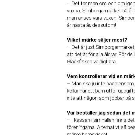
– Det tar man om och om igen, 
vuxna. Simborgarmärket 50 år 
man anses vara vuxen. Simborg
år nästa år, dessutom!
Vilket märke säljer mest?
– Det är just Simborgarmärket,
att det är för alla åldrar. För de 
Bläckfisken väldigt bra.
Vem kontrollerar vid en mä
– Man ska ju inte bada ensam, 
kollar när ett barn utför uppgi
inte att någon som jobbar på si
Var beställer jag sedan det 
– I kassan i simhallen finns det
föreningarna. Alternativt så be
märke hemskickat!