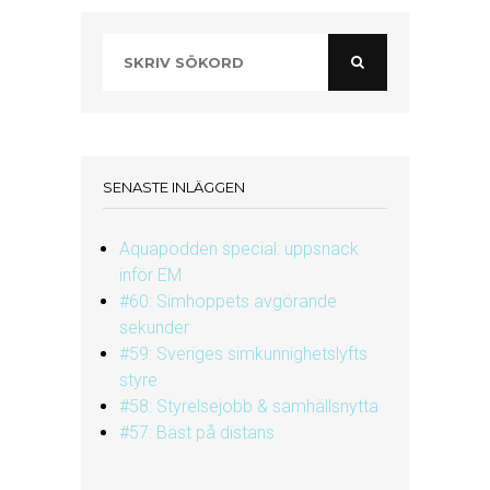
SENASTE INLÄGGEN
Aquapodden special: uppsnack
inför EM
#60: Simhoppets avgörande
sekunder
#59: Sveriges simkunnighetslyfts
styre
#58: Styrelsejobb & samhällsnytta
#57: Bäst på distans