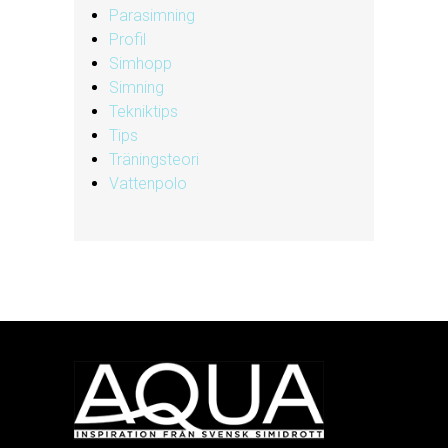
Parasimning
Profil
Simhopp
Simning
Tekniktips
Tips
Träningsteori
Vattenpolo