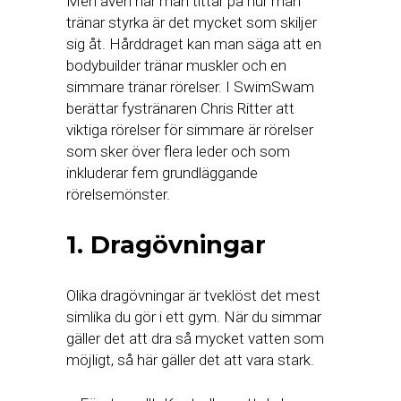
Men även när man tittar på hur man
tränar styrka är det mycket som skiljer
sig åt. Hårddraget kan man säga att en
bodybuilder tränar muskler och en
simmare tränar rörelser. I SwimSwam
berättar fystränaren Chris Ritter att
viktiga rörelser för simmare är rörelser
som sker över flera leder och som
inkluderar fem grundläggande
rörelsemönster.
1. Dragövningar
Olika dragövningar är tveklöst det mest
simlika du gör i ett gym. När du simmar
gäller det att dra så mycket vatten som
möjligt, så här gäller det att vara stark.