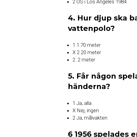
2 OS i Los Angeles 1984
4. Hur djup ska 
vattenpolo?
1 1.70 meter
X 2.20 meter
2. 2 meter
5. Får någon spel
händerna?
1 Ja, alla
X Nej, ingen
2 Ja, målvakten
6 1956 spelades 