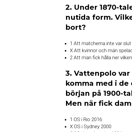
2. Under 1870-tal
nutida form. Vilk
bort?
1 Att matcherna inte var slut 
X Att kvinnor och män spelad
2 Att man fick hålla ner vilk
3. Vattenpolo var
komma med i de o
början på 1900-ta
Men när fick daml
1 OS i Rio 2016
X OS i Sydney 2000