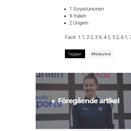
1 Sovjetunionen
X Italien
2 Ungern
Facit: 1:1, 2:2, 3:X, 4:2, 5:2, 6:1, 
Taggar:
#
featured
Föregående artikel