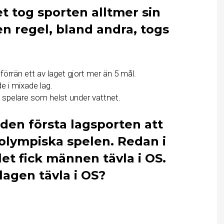
et tog sporten alltmer sin
en regel, bland andra, togs
förrän ett av laget gjort mer än 5 mål.
e i mixade lag.
en spelare som helst under vattnet.
 den första lagsporten att
lympiska spelen. Redan i
let fick männen tävla i OS.
agen tävla i OS?