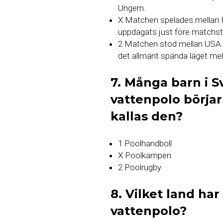
Ungern.
X Matchen spelades mellan I
uppdagats just före matchst
2 Matchen stod mellan USA o
det allmänt spända läget mel
7. Många barn i 
vattenpolo börja
kallas den?
1 Poolhandboll
X Poolkampen
2 Poolrugby
8. Vilket land har
vattenpolo?