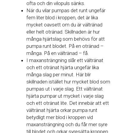
ofta och din vilopuls sänks.
När du vilar pumpas det runt ungefär
fem liter blod i kroppen, det är lika
mycket oavsett om du är vältränad
eller helt otränad. Skillnaden är hur
många hjärtslag som behövs för att
pumpa runt blodet. På en otränad –
många. På en vältränad – få.
I maxansträngning slår ett vältränat
och ett otränat hjärta ungefär lika
många slag per minut. Här blir
skillnaden istället hur mycket blod som
pumpas ut i varje slag. Ett vältränat
hjärta pumpar ut mycket i varje slag
och ett otränat lite. Det innebär att ett
vältränat hjärta orkar pumpa runt
betydligt mer blod i kroppen vid
maxansträngning och du får mer syre
till blodet och orkar syresätta kroppen