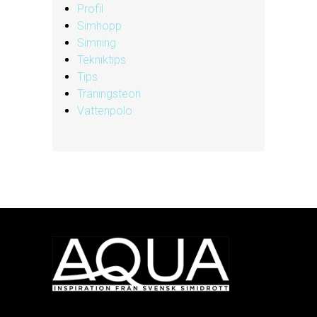
Profil
Simhopp
Simning
Tekniktips
Tips
Träningsteori
Vattenpolo