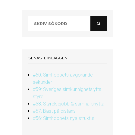
SENASTE INLÄGGEN
#60: Simhoppets avgörande
sekunder
#59: Sveriges simkunnighetslyfts
styre
#58: Styrelsejobb & samhällsnytta
#57: Bäst på distans
#56: Simhoppets nya struktur