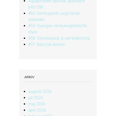
Aquapodden special: uppsnack
inför EM
#60: Simhoppets avgörande
sekunder
#59: Sveriges simkunnighetslyfts
styre
#58: Styrelsejobb & samhällsnytta
#57: Bäst på distans
ARKIV
augusti 2026
juli 2026
maj 2026
april 2026