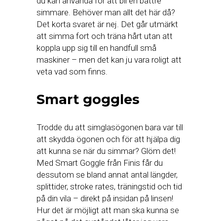
du kan använda för att bli en bättre
simmare. Behöver man allt det här då?
Det korta svaret är nej. Det går utmärkt
att simma fort och träna hårt utan att
koppla upp sig till en handfull små
maskiner – men det kan ju vara roligt att
veta vad som finns.
Smart goggles
Trodde du att simglasögonen bara var till
att skydda ögonen och för att hjälpa dig
att kunna se när du simmar? Glöm det!
Med Smart Goggle från Finis får du
dessutom se bland annat antal längder,
splittider, stroke rates, träningstid och tid
på din vila – direkt på insidan på linsen!
Hur det är möjligt att man ska kunna se