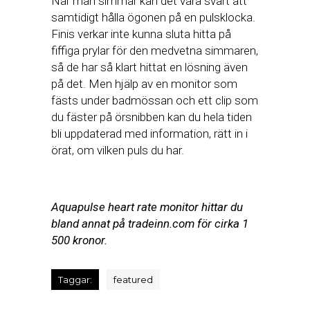
När man simmar kan det vara svårt att
samtidigt hålla ögonen på en pulsklocka.
Finis verkar inte kunna sluta hitta på
fiffiga prylar för den medvetna simmaren,
så de har så klart hittat en lösning även
på det. Men hjälp av en monitor som
fästs under badmössan och ett clip som
du fäster på örsnibben kan du hela tiden
bli uppdaterad med information, rätt in i
örat, om vilken puls du har.
Aquapulse heart rate monitor hittar du
bland annat på tradeinn.com för cirka 1
500 kronor.
Taggar:
featured