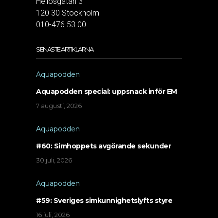
Heliosgatan 3
120 30 Stockholm
010-476 53 00
SENASTE ARTIKLARNA
Aquapodden
Aquapodden special: uppsnack inför EM
7 augusti, 2026
Aquapodden
#60: Simhoppets avgörande sekunder
30 juli, 2026
Aquapodden
#59: Sveriges simkunnighetslyfts styre
16 juli, 2026