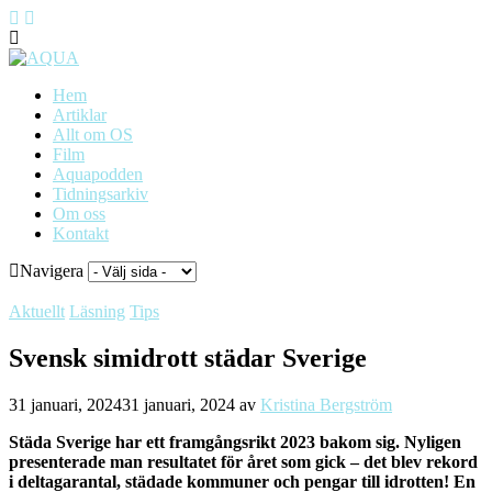
Hem
Artiklar
Allt om OS
Film
Aquapodden
Tidningsarkiv
Om oss
Kontakt
Navigera
Aktuellt
Läsning
Tips
Svensk simidrott städar Sverige
31 januari, 2024
31 januari, 2024
av
Kristina Bergström
Städa Sverige har ett framgångsrikt 2023 bakom sig. Nyligen
presenterade man resultatet för året som gick – det blev rekord
i deltagarantal, städade kommuner och pengar till idrotten! En