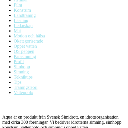
Film
Konstsim
Landträning
Läsning
Ledarskap
Mat
Motion och hälsa
Okategoriserade
Öppet vatten
OS-peppen
Parasimning
Profil
Simhopp
Simning
Tekniktips
Tips
Träningsteori
Vattenpolo
Aqua är en produkt från Svensk Simidrott, en idrottsorganisation
med cirka 300 föreningar. Vi bedriver idrotterna simning, simhopp,
konstsim, vattenpolo och simning i öppet vatten.