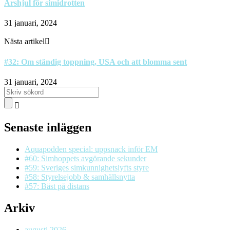
Årshjul för simidrotten
31 januari, 2024
Nästa artikel
#32: Om ständig toppning, USA och att blomma sent
31 januari, 2024
Senaste inläggen
Aquapodden special: uppsnack inför EM
#60: Simhoppets avgörande sekunder
#59: Sveriges simkunnighetslyfts styre
#58: Styrelsejobb & samhällsnytta
#57: Bäst på distans
Arkiv
augusti 2026