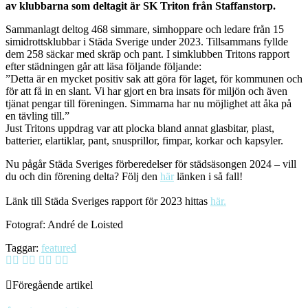
av klubbarna som deltagit är SK Triton från Staffanstorp.
Sammanlagt deltog 468 simmare, simhoppare och ledare från 15
simidrottsklubbar i Städa Sverige under 2023. Tillsammans fyllde
dem 258 säckar med skräp och pant. I simklubben Tritons rapport
efter städningen går att läsa följande följande:
”Detta är en mycket positiv sak att göra för laget, för kommunen och
för att få in en slant. Vi har gjort en bra insats för miljön och även
tjänat pengar till föreningen. Simmarna har nu möjlighet att åka på
en tävling till.”
Just Tritons uppdrag var att plocka bland annat glasbitar, plast,
batterier, elartiklar, pant, snusprillor, fimpar, korkar och kapsyler.
Nu pågår Städa Sveriges förberedelser för städsäsongen 2024 – vill
du och din förening delta? Följ den
här
länken i så fall!
Länk till Städa Sveriges rapport för 2023 hittas
här.
Fotograf: André de Loisted
Taggar:
featured
Föregående artikel