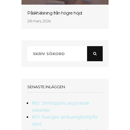
Påskhälsning från högre höjd
28 mars, 2024
SENASTE INLÄGGEN
#60: Simhoppets avgörande
sekunder
#59: Sveriges simkunnighetslyfts
styre