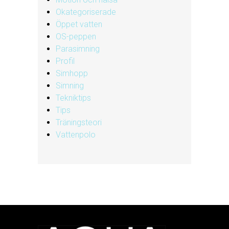
Okategoriserade
Öppet vatten
OS-peppen
Parasimning
Profil
Simhopp
Simning
Tekniktips
Tips
Träningsteori
Vattenpolo