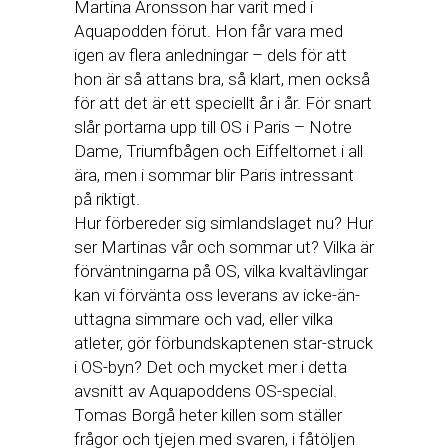
Martina Aronsson har varit med i
Aquapodden förut. Hon får vara med
igen av flera anledningar – dels för att
hon är så attans bra, så klart, men också
för att det är ett speciellt år i år. För snart
slår portarna upp till OS i Paris – Notre
Dame, Triumfbågen och Eiffeltornet i all
ära, men i sommar blir Paris intressant
på riktigt.
Hur förbereder sig simlandslaget nu? Hur
ser Martinas vår och sommar ut? Vilka är
förväntningarna på OS, vilka kvaltävlingar
kan vi förvänta oss leverans av icke-än-
uttagna simmare och vad, eller vilka
atleter, gör förbundskaptenen star-struck
i OS-byn? Det och mycket mer i detta
avsnitt av Aquapoddens OS-special.
Tomas Borgå heter killen som ställer
frågor och tjejen med svaren, i fåtöljen