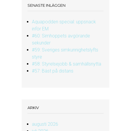
SENASTE INLÄGGEN
Aquapodden special: uppsnack
inför EM
#60: Simhoppets avgörande
sekunder
#59: Sveriges simkunnighetslyfts
styre
#58: Styrelsejobb & samhällsnytta
#57: Bäst på distans
ARKIV
augusti 2026