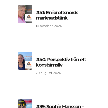
#41: En idrottsnörds
marknadstänk
18 oktober, 2024
#40: Perspektiv från ett
konstsimsliv
20 augusti, 2024
#39: Sophie Hansson –