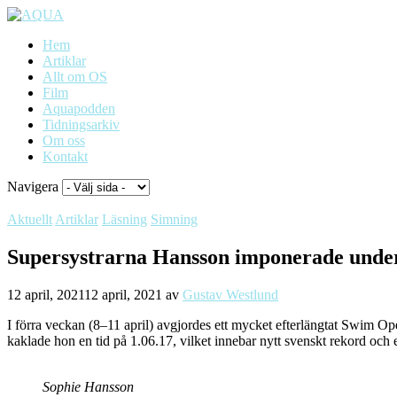
Hem
Artiklar
Allt om OS
Film
Aquapodden
Tidningsarkiv
Om oss
Kontakt
Navigera
Aktuellt
Artiklar
Läsning
Simning
Supersystrarna Hansson imponerade unde
12 april, 2021
12 april, 2021
av
Gustav Westlund
I förra veckan (8–11 april) avgjordes ett mycket efterlängtat Swim O
kaklade hon en tid på 1.06.17, vilket innebar nytt svenskt rekord och e
Sophie Hansson