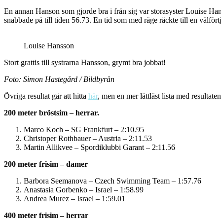
En annan Hanson som gjorde bra i från sig var storasyster Louise Han
snabbade på till tiden 56.73. En tid som med råge räckte till en välfört
Louise Hansson
Stort grattis till systrarna Hansson, grymt bra jobbat!
Foto: Simon Hastegård / Bildbyrån
Övriga resultat går att hitta
här
, men en mer lättläst lista med resultaten
200 meter bröstsim – herrar.
Marco Koch – SG Frankfurt – 2:10.95
Christoper Rothbauer – Austria – 2:11.53
Martin Allikvee – Spordiklubbi Garant – 2:11.56
200 meter frisim – damer
Barbora Seemanova – Czech Swimming Team – 1:57.76
Anastasia Gorbenko – Israel – 1:58.99
Andrea Murez – Israel – 1:59.01
400 meter frisim – herrar