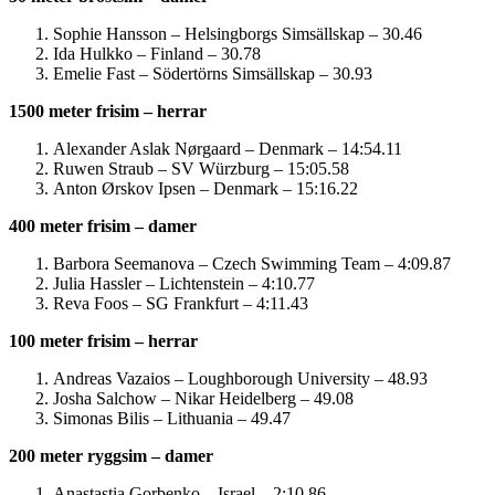
Sophie Hansson – Helsingborgs Simsällskap – 30.46
Ida Hulkko – Finland – 30.78
Emelie Fast – Södertörns Simsällskap – 30.93
1500 meter frisim – herrar
Alexander Aslak Nørgaard – Denmark – 14:54.11
Ruwen Straub – SV Würzburg – 15:05.58
Anton Ørskov Ipsen – Denmark – 15:16.22
400 meter frisim – damer
Barbora Seemanova – Czech Swimming Team – 4:09.87
Julia Hassler – Lichtenstein – 4:10.77
Reva Foos – SG Frankfurt – 4:11.43
100 meter frisim – herrar
Andreas Vazaios – Loughborough University – 48.93
Josha Salchow – Nikar Heidelberg – 49.08
Simonas Bilis – Lithuania – 49.47
200 meter ryggsim – damer
Anastastia Gorbenko – Israel – 2:10.86