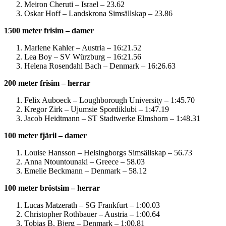
Meiron Cheruti – Israel – 23.62
Oskar Hoff – Landskrona Simsällskap – 23.86
1500 meter frisim – damer
Marlene Kahler – Austria – 16:21.52
Lea Boy – SV Würzburg – 16:21.56
Helena Rosendahl Bach – Denmark – 16:26.63
200 meter frisim – herrar
Felix Auboeck – Loughborough University – 1:45.70
Kregor Zirk – Ujumsie Spordiklubi – 1:47.19
Jacob Heidtmann – ST Stadtwerke Elmshorn – 1:48.31
100 meter fjäril – damer
Louise Hansson – Helsingborgs Simsällskap – 56.73
Anna Ntountounaki – Greece – 58.03
Emelie Beckmann – Denmark – 58.12
100 meter bröstsim – herrar
Lucas Matzerath – SG Frankfurt – 1:00.03
Christopher Rothbauer – Austria – 1:00.64
Tobias B. Bjerg – Denmark – 1:00.81