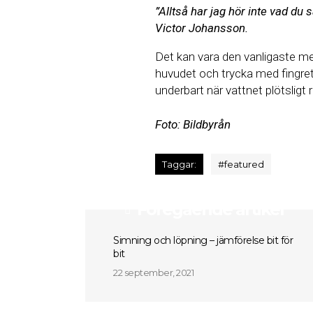
”Alltså har jag hör inte vad du 
Victor Johansson.
Det kan vara den vanligaste me
huvudet och trycka med fingret 
underbart när vattnet plötsligt 
Foto: Bildbyrån
Taggar:
#
featured
Föregående artikel
Simning och löpning – jämförelse bit för
bit
22 september, 2021