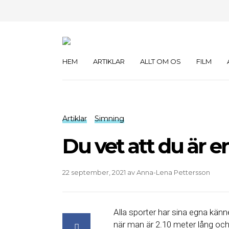
HEM
ARTIKLAR
ALLT OM OS
FILM
Artiklar
Simning
Du vet att du är 
22 september, 2021
av
Anna-Lena Pettersson
Alla sporter har sina egna kän
när man är 2.10 meter lång och