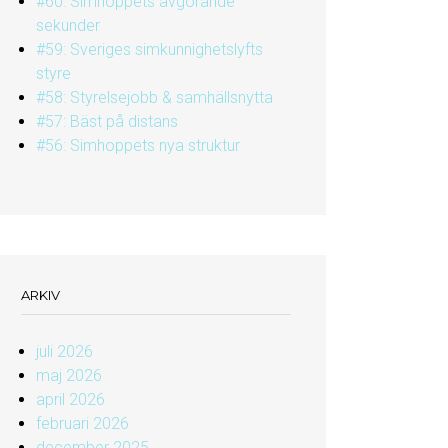
#60: Simhoppets avgörande
sekunder
#59: Sveriges simkunnighetslyfts
styre
#58: Styrelsejobb & samhällsnytta
#57: Bäst på distans
#56: Simhoppets nya struktur
ARKIV
juli 2026
maj 2026
april 2026
februari 2026
december 2025