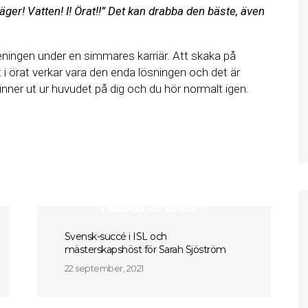
säger! Vatten! I! Örat!!” Det kan drabba den bäste, även
ningen under en simmares karriär. Att skaka på
i örat verkar vara den enda lösningen och det är
rinner ut ur huvudet på dig och du hör normalt igen.
Nästa artikel
Svensk-succé i ISL och
mästerskapshöst för Sarah Sjöström
22 september, 2021