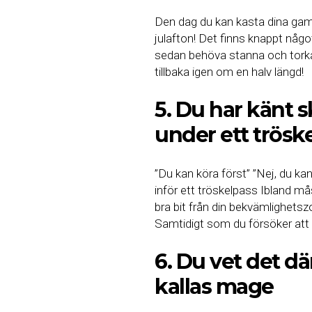
Den dag du kan kasta dina gam
julafton! Det finns knappt någo
sedan behöva stanna och tork
tillbaka igen om en halv längd!
5. Du har känt s
under ett trösk
”Du kan köra först” ”Nej, du ka
inför ett tröskelpass Ibland m
bra bit från din bekvämlighetsz
Samtidigt som du försöker att 
6. Du vet det d
kallas mage