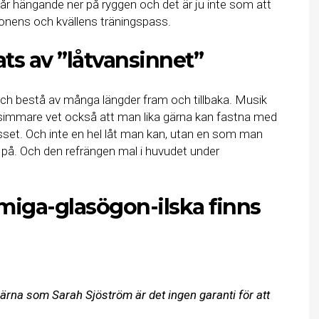
 hår hängande ner på ryggen och det är ju inte som att
onens och kvällens träningspass.
ats av ”låtvansinnet”
h bestå av många längder fram och tillbaka. Musik
g simmare vet också att man lika gärna kan fastna med
asset. Och inte en hel låt man kan, utan en som man
 på. Och den refrängen mal i huvudet under
mmiga-glasögon-ilska finns
järna som Sarah Sjöström är det ingen garanti för att