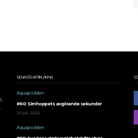
SENASTE ARTIKLARNA
SO
Aquapodden
i
#60: Simhoppets avgörande sekunder
,
30 juli, 2026
Aquapodden