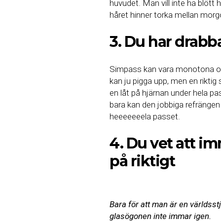
huvudet. Man vill inte ha blött
håret hinner torka mellan morg
3. Du har drabb
Simpass kan vara monotona oc
kan ju pigga upp, men en rikti
en låt på hjärnan under hela p
bara kan den jobbiga refrängen
heeeeeeela passet.
4. Du vet att i
på riktigt
Bara för att man är en världsst
glasögonen inte immar igen.