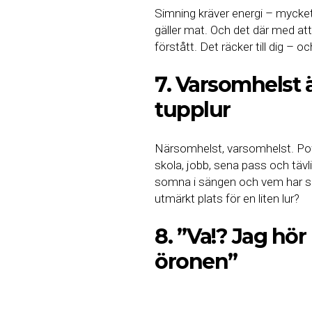
Simning kräver energi – mycket 
gäller mat. Och det där med att 
förstått. Det räcker till dig – och
7. Varsomhelst är
tupplur
Närsomhelst, varsomhelst. Powe
skola, jobb, sena pass och tävl
somna i sängen och vem har sa
utmärkt plats för en liten lur?
8. ”Va!? Jag hör 
öronen”