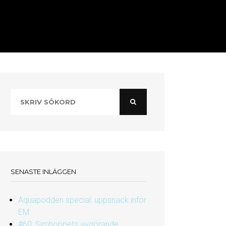
SENASTE INLÄGGEN
Aquapodden special: uppsnack inför
EM
#60: Simhoppets avgörande