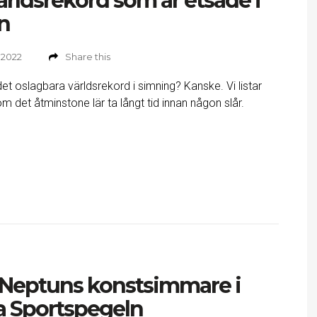
ärldsrekord som är etsade i
n
 2022
Share this
det oslagbara världsrekord i simning? Kanske. Vi listar
om det åtminstone lär ta långt tid innan någon slår.
 Neptuns konstsimmare i
la Sportspegeln