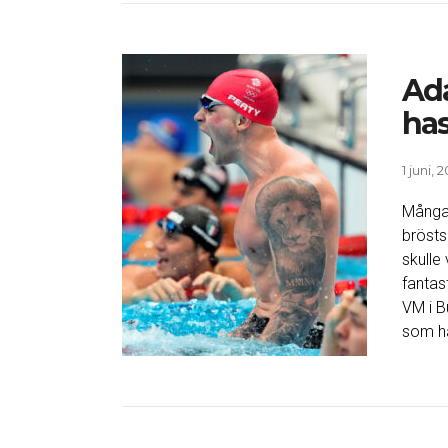
Ad
has
1 juni, 
Många 
brösts
skulle
fanta
VM i B
som ha