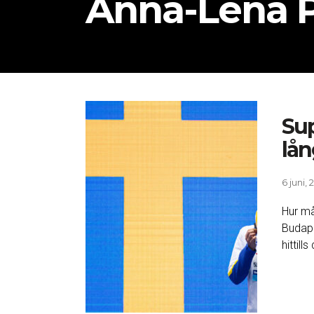
Anna-Lena P
Sup
lå
6 juni, 
Hur må
Budape
hittills