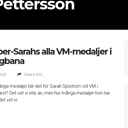
ettersson
er-Sarahs alla VM-medaljer i
ngbana
2022
Share this
nga medaljer blir det för Sarah Sjöström vid VM i
st? Det vet vi inte än, men hur många medaljer hon har
 det vet vi.