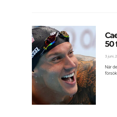
Cae
50 f
3 juni, 
När de
försök