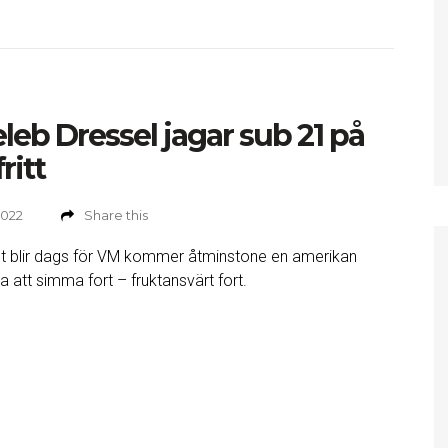
leb Dressel jagar sub 21 på
ritt
2022
Share this
t blir dags för VM kommer åtminstone en amerikan
a att simma fort – fruktansvärt fort.