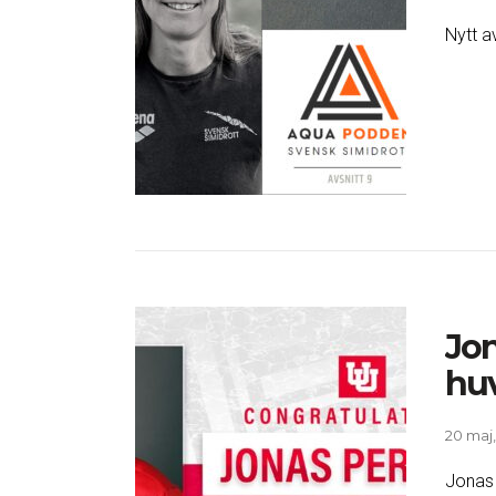
Nytt av
Jon
huv
20 maj
Jonas 