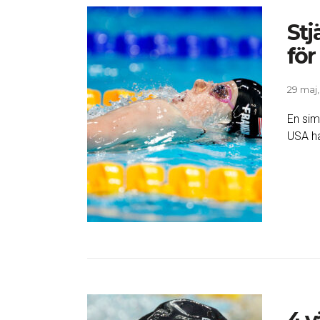
Stj
fö
29 maj,
En sim
USA ha