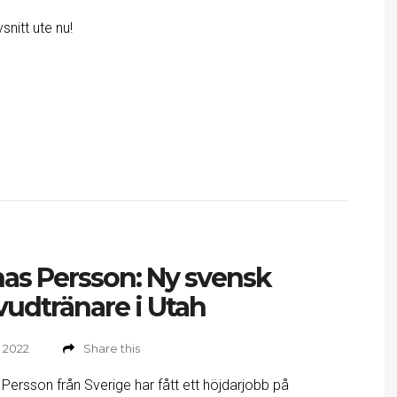
snitt ute nu!
as Persson: Ny svensk
udtränare i Utah
, 2022
Share this
Persson från Sverige har fått ett höjdarjobb på