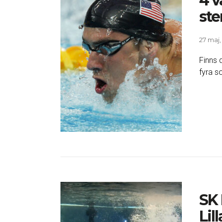
4 v
ste
27 maj,
Finns 
fyra s
SK
Lil